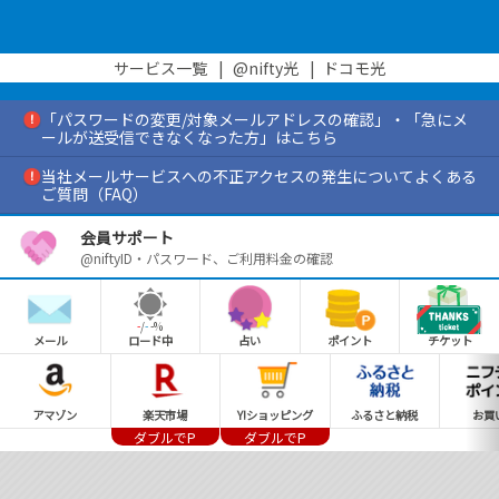
サービス一覧
|
@nifty光
|
ドコモ光
「パスワードの変更/対象メールアドレスの確認」・「急にメ
ールが送受信できなくなった方」はこちら
当社メールサービスへの不正アクセスの発生についてよくある
ご質問（FAQ）
会員サポート
@niftyID・パスワード、ご利用料金の確認
-
/
-
-
%
メール
ロード中
占い
ポイント
チケット
アマゾン
楽天市場
Y!ショッピング
ふるさと納税
お買
ダブルでP
ダブルでP