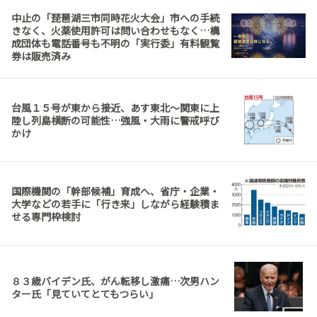
中止の「琵琶湖三市同時花火大会」市への手続
きなく、火薬使用許可は問い合わせもなく…構
成団体も電話番号も不明の「実行委」有料観覧
券は販売済み
台風１５号が東から接近、あす東北～関東に上
陸し列島横断の可能性…強風・大雨に警戒呼び
かけ
国際機関の「幹部候補」育成へ、省庁・企業・
大学などの若手に「行き来」しながら経験積ま
せる専門枠検討
８３歳バイデン氏、がん転移し激痛…次男ハン
ター氏「見ていてとてもつらい」