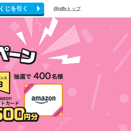
くじを引く
@niftyトップ